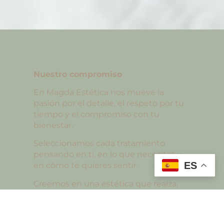
Nuestro compromiso
En Magda Estética nos mueve la
pasión por el detalle, el respeto por tu
tiempo y el compromiso con tu
bienestar.
Seleccionamos cada tratamiento
pensando en ti, en lo que necesitas y
ES
en cómo te quieres sentir.
Creemos en una estética que realza,
no que disfraza. En manos expertas
que miman, no que aceleran. En una
atención que transforma tu día, y